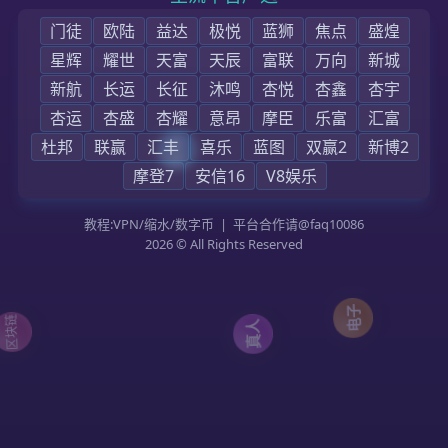
首页
公司背景
企业简报
项目开发
联系我们
商用用户