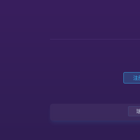
跳转到内容
杜邦官方注册服务
首页
公司背景
企业简报
项目开发
联系我们
商用用户