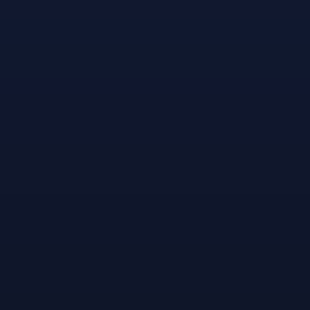
！
含以下三步：