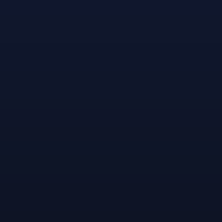
方面的优势。
和技术创新，使命是通过AI技术提供打动人心的情感交流和陪